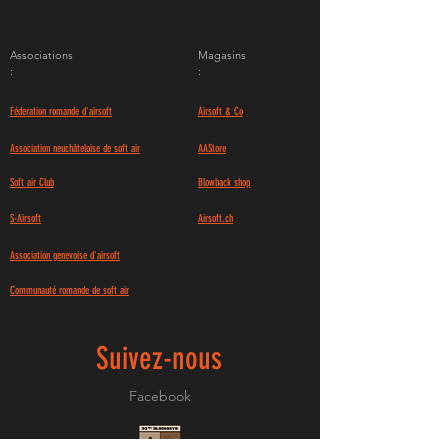
Associations
Magasins
:
:
Féderation romande d'airsoft
Airsoft & Co
Association neuchâteloise de soft air
AAStore
Soft air Club
Blowback shop
S-Airsoft
Airsoft.ch
Association genevoise d'airsoft
Communauté romande de soft air
Suivez-nous
Facebook