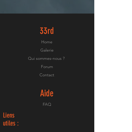
33rd
Home
Galerie
Qui sommes-nous ?
Forum
Contact
Aide
FAQ
Liens
utiles :